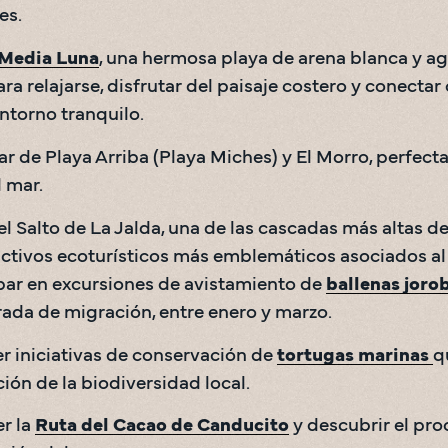
es. 
Media Luna
, una hermosa playa de arena blanca y agu
ara relajarse, disfrutar del paisaje costero y conectar 
ntorno tranquilo. 
ar de Playa Arriba (Playa Miches) y El Morro, perfectas
l mar.
 el Salto de La Jalda, una de las cascadas más altas de
activos ecoturísticos más emblemáticos asociados al
par en excursiones de avistamiento de 
ballenas joro
da de migración, entre enero y marzo. 
 iniciativas de conservación de 
tortugas marinas 
q
ión de la biodiversidad local.
r la 
Ruta del Cacao de Canducito
 y descubrir el pro