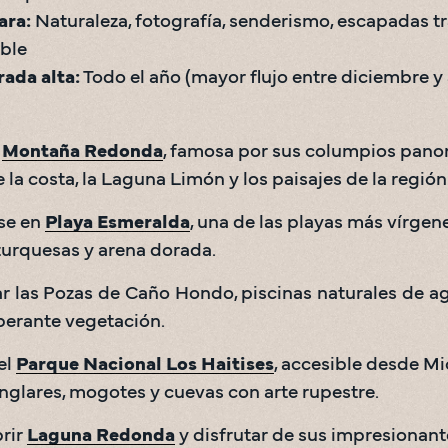
ara:
 Naturaleza, fotografía, senderismo, escapadas tr
ada alta:
 Todo el año (mayor flujo entre diciembre y 
 
Montaña Redonda
, famosa por sus columpios panor
 la costa, la Laguna Limón y los paisajes de la región.
se en 
Playa Esmeralda
, una de las playas más vírgenes
turquesas y arena dorada.
r las Pozas de Caño Hondo, piscinas naturales de a
erante vegetación. 
el 
Parque Nacional Los Haitises
, accesible desde Mi
glares, mogotes y cuevas con arte rupestre.
rir 
Laguna Redonda
 y disfrutar de sus impresionante