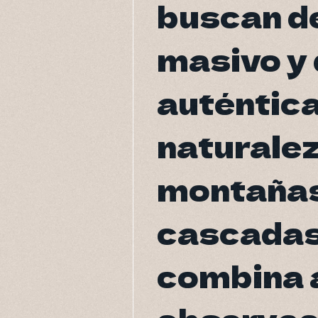
buscan d
buscan d
masivo y 
masivo y 
auténtica
auténtica
naturalez
naturalez
montañas
montañas
cascadas
cascadas
combina 
combina 