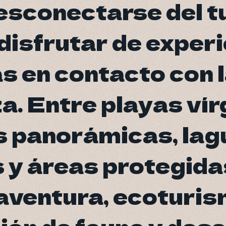
esconectarse del t
esconectarse del t
disfrutar de exper
disfrutar de exper
s en contacto con 
s en contacto con 
a. Entre playas vír
a. Entre playas vír
 panorámicas, lag
 panorámicas, lag
 y áreas protegida
 y áreas protegida
aventura, ecoturis
aventura, ecoturis