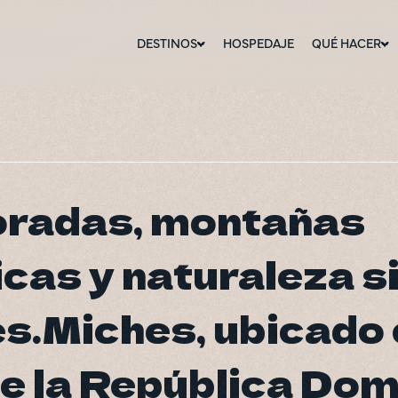
DESTINOS
HOSPEDAJE
QUÉ HACER
oradas, montañas
oradas, montañas
as y naturaleza s
as y naturaleza s
s.Miches, ubicado 
s.Miches, ubicado 
e la República Dom
e la República Dom