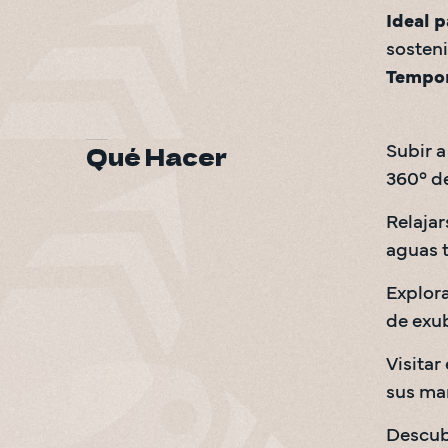
Ideal p
Tempor
Qué Hacer
Subir a
360° de
Relajar
aguas 
Explora
de exub
Visitar 
sus man
Descub