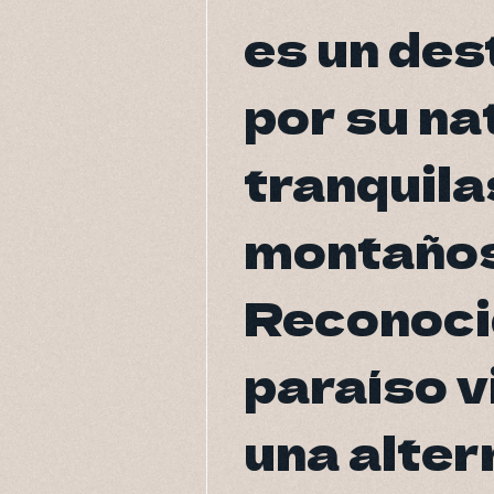
es un de
es un de
por su na
por su na
tranquila
tranquila
montaños
montaños
Reconoci
Reconoci
paraíso v
paraíso v
una alter
una alter