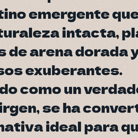
stino emergente qu
stino emergente qu
turaleza intacta, p
turaleza intacta, p
s de arena dorada 
s de arena dorada 
os exuberantes.
os exuberantes.
do como un verdad
do como un verdad
irgen, se ha conver
irgen, se ha conver
nativa ideal para q
nativa ideal para q