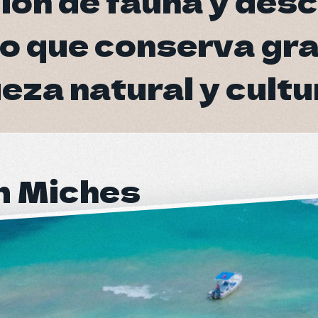
ión de fauna y des
ión de fauna y des
o que conserva gra
o que conserva gra
eza natural y cultu
eza natural y cultu
m Miches