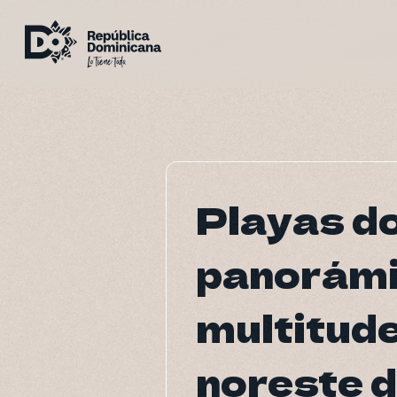
Playas d
Playas d
panorámic
panorámic
multitude
multitude
noreste d
noreste d