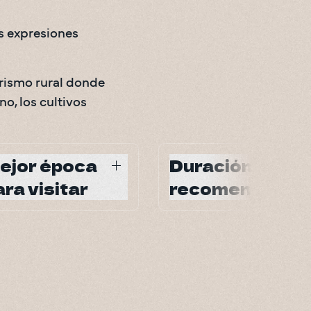
s expresiones 
urismo rural donde 
, los cultivos 
ejor época
Duración
ara visitar
recomendada
 el año; clima más fresco 
4–5 noches
re diciembre y marzo