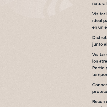
natural
Visitar 
ideal p
en un e
Disfrut
junto a
Visitar
los atr
Partici
tempora
Conocer
protecc
Recorre