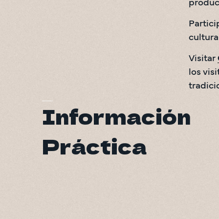
produc
Partici
cultura
Visitar 
los vis
tradici
Información
Práctica