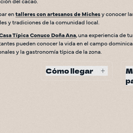
ción del cacao.
par en 
talleres con artesanos de Miches
 y conocer la
les y tradiciones de la comunidad local. 
Casa Típica Conuco Doña Ana
, una experiencia de t
itantes pueden conocer la vida en el campo dominicano
onales y la gastronomía típica de la zona. 
Cómo llegar
M
p
Aproximadamente 1.5 horas al 
norte de Punta Cana por 
Todo
carretera
ent