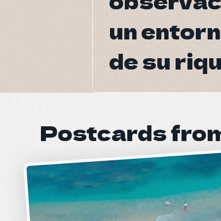
observac
observac
un entorn
un entorn
de su riqu
de su riqu
Postcards fro