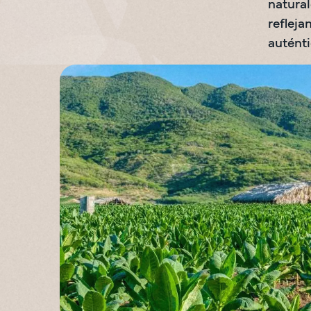
natural
refleja
autént