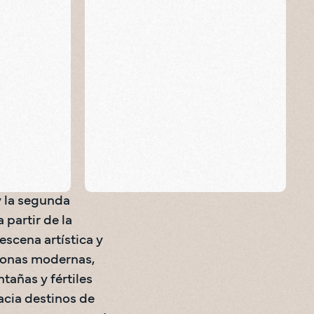
Cigar capital of
rte
the world
os
Parques urbanos
Parques urbanos
Santiago
Experiencias dominicanas exclusivas
Actividades para toda la familia
Ac
S
 la segunda 
partir de la 
escena artística y 
onas modernas, 
añas y fértiles 
cia destinos de 