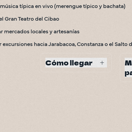
a música típica en vivo (merengue típico y bachata)
 el Gran Teatro del Cibao
r mercados locales y artesanías
r excursiones hacia Jarabacoa, Constanza o el Salto
Cómo llegar
M
p
Aeropuerto Internacional del 
Cibao
Tod