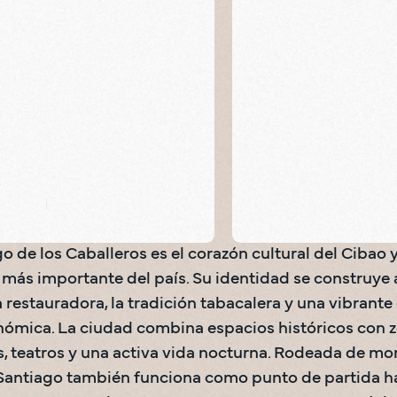
antiago -
Estadio Cibao
Parque Dua
Santiago
Béisbol
Santiago
Parques urban
o de los Caballeros es el corazón cultural del Cibao y
más importante del país. Su identidad se construye a 
a restauradora, la tradición tabacalera y una vibrante 
nómica. La ciudad combina espacios históricos con z
 teatros y una activa vida nocturna. Rodeada de mont
 Santiago también funciona como punto de partida ha