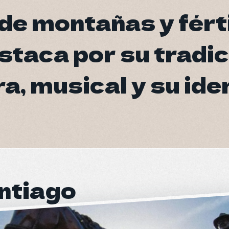
de montañas y fért
de montañas y fért
estaca por su tradi
estaca por su tradi
a, musical y su ide
a, musical y su ide
ntiago