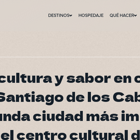
DESTINOS
HOSPEDAJE
QUÉ HACER
 cultura y sabor en
 cultura y sabor en
Santiago de los Ca
Santiago de los Ca
gunda ciudad más i
gunda ciudad más i
 el centro cultural 
 el centro cultural 