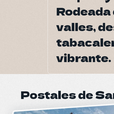
Rodeada 
Rodeada 
valles, d
valles, d
tabacaler
tabacaler
vibrante.
vibrante.
Postales de Sa