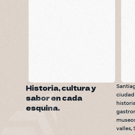
S
Casa de Arte
Santiago
Museos
Actividades para toda la familia
Historia, cultura y
Santiag
ciudad 
sabor en cada
histori
esquina.
gastro
museos,
valles,