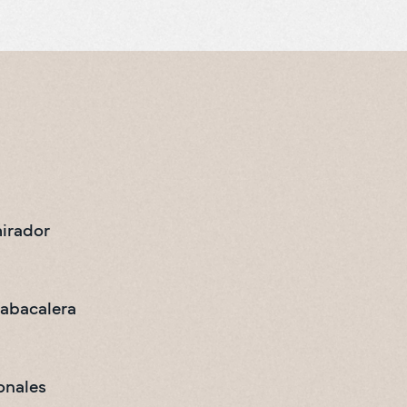
mirador
tabacalera
onales