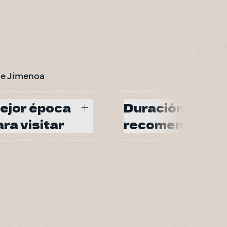
 de Jimenoa
ejor época
Duración
ara visitar
recomendada
o el año
2–3 días