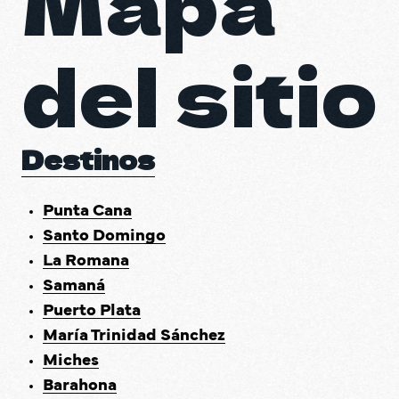
Mapa 
DO Tr
DO Tr
del sitio
VOLV
Destinos
Punta Cana
Santo Domingo
La Romana
Samaná
Puerto Plata
María Trinidad Sánchez
Miches
Barahona