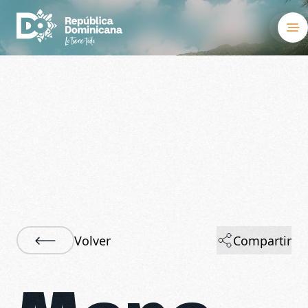
Destinos
Hospedaje
Qué hacer
Sobre el país
Reuniones y co
Volver
Compartir
Bodas
Blog