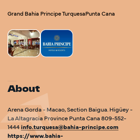
DO Trave
Grand Bahia Principe TurquesaPunta Cana
DO Trave
VOLVEM
About
Arena Gorda - Macao, Section Baigua. Higüey - 
La Altagracia Province Punta Cana 809-552-
1444 
info.turquesa@bahia-principe.com
https://www.bahia-