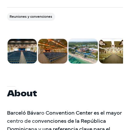
DO Trave
DO Trave
Reuniones y convenciones
VOLVEM
About
Barceló Bávaro Convention Center es el mayor 
centro de convenciones de la República 
Dominicana y una referencia clave para el 