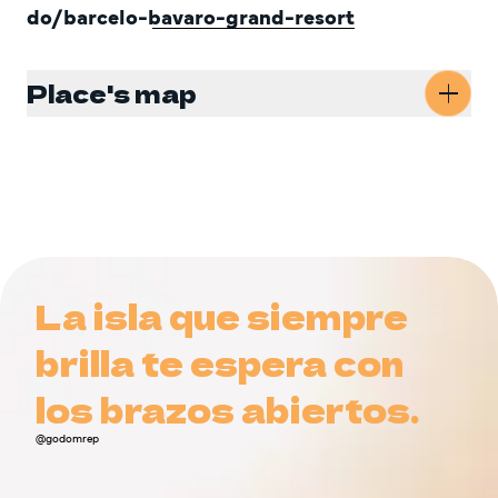
do/barcelo-bavaro-grand-resort
Place's map
Get Directions
La isla que siempre
La isla que siempre
brilla te espera con
brilla te espera con
los brazos abiertos.
los brazos abiertos.
@godomrep