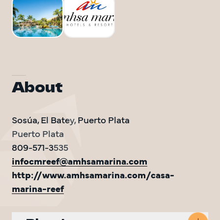
DO Trave
DO Trave
VOLVEM
About
Sosúa, El Batey, Puerto Plata

Puerto Plata

infocmreef@amhsamarina.com
http://www.amhsamarina.com/casa-
marina-reef