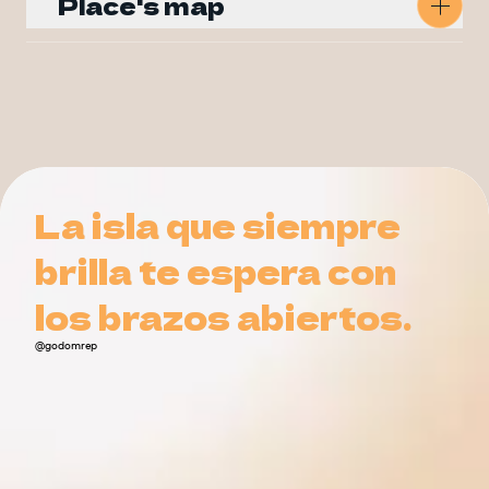
Place's map
Get Directions
La isla que siempre
La isla que siempre
brilla te espera con
brilla te espera con
los brazos abiertos.
los brazos abiertos.
@godomrep