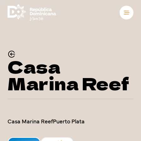
Destinos
Hospedaje
Ver
Ver
Casa
Qué hacer
Marina Reef
Sobre el país
Ver
Ver
Reuniones y con
Bodas
Casa Marina ReefPuerto Plata
Blog