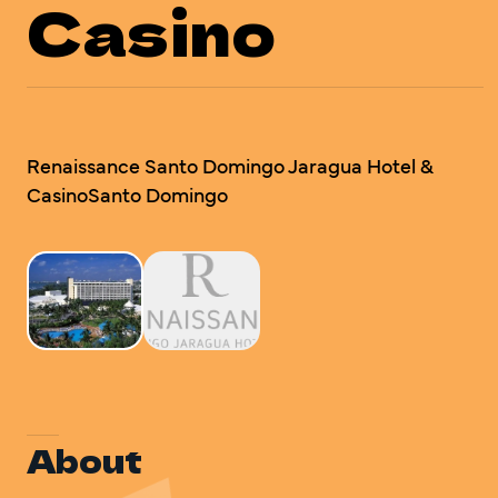
Casino
DO Trave
DO Trave
VOLVEM
Renaissance Santo Domingo Jaragua Hotel & 
CasinoSanto Domingo
About