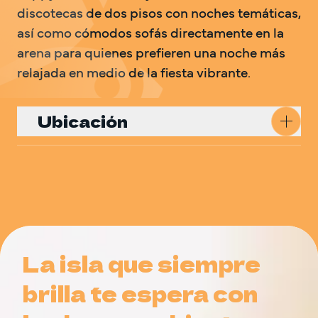
discotecas de dos pisos con noches temáticas, 
así como cómodos sofás directamente en la 
arena para quienes prefieren una noche más 
relajada en medio de la fiesta vibrante.
Ubicación
Cómo llegar
La isla que siempre
La isla que siempre
brilla te espera con
brilla te espera con