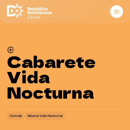
Destinos
Hospedaje
Ver
Ver
Cabarete
Qué hacer
Vida
Sobre el país
Ver
Ver
Nocturna
Reuniones y con
Bodas
Blog
Comida
Música Vida Nocturna