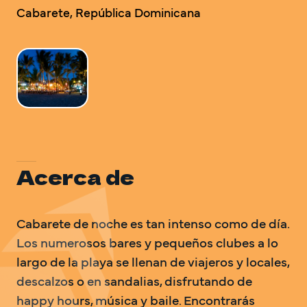
Cabarete, República Dominicana 
DO Trave
DO Trave
VOLVEM
Acerca de
Cabarete de noche es tan intenso como de día. 
Los numerosos bares y pequeños clubes a lo 
largo de la playa se llenan de viajeros y locales, 
descalzos o en sandalias, disfrutando de 
happy hours, música y baile. Encontrarás 