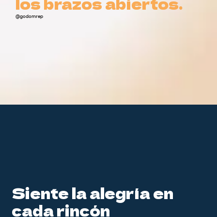
los brazos abiertos.
los brazos abiertos.
@godomrep
Siente la alegría en
cada rincón