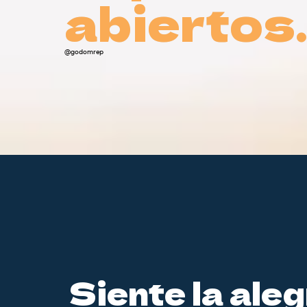
abiertos
abiertos
@godomrep
Siente la aleg