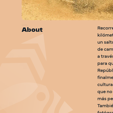
About
Recorre
kilómet
un salt
de cami
a travé
para qu
Repúbli
finalme
cultura
que no 
más pe
También