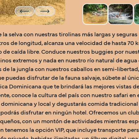
 la selva con nuestras tirolinas más largas y seguras d
ros de longitud, alcanza una velocidad de hasta 70 
o de caída libre. Conduce nuestros buggies por nuest
nos extremos y nada en nuestro río natural de agua c
s de la jungla con nuestros caballos en semi-libertad, 
e puedas disfrutar de la fauna salvaje, súbete al único
ca Dominicana que te brindará las mejores vistas del
nte, conoce la cultura del país con nuestro safari en 
 dominicana y local y degustarás comida tradicional 
podrás disfrutar en ningún hotel. Ofrecemos un club i
queños, con un montón de actividades mientras esper
 tenemos la opción VIP, que incluye transporte perso