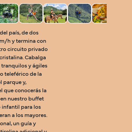
el país, de dos 
km/h y termina con 
ro circuito privado 
ristalina. Cabalga 
tranquilos y ágiles 
 teleférico de la 
 parque y, 
el que conocerás la 
en nuestro buffet 
nfantil para los 
an a los mayores. 
nal, un guía y 