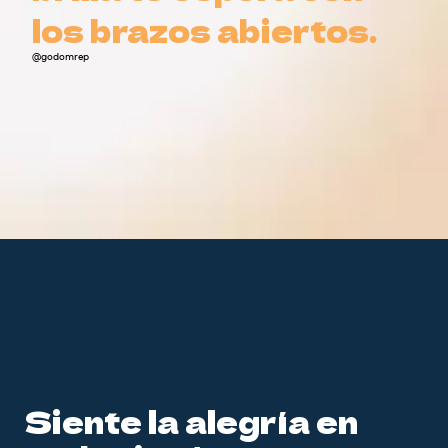
los brazos abiertos.
los brazos abiertos.
@godomrep
Siente la alegría en