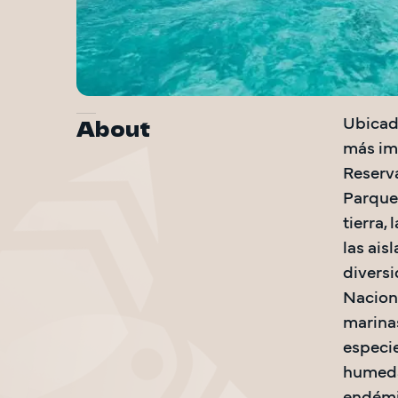
About
Ubicado
más im
Reserva
Parque 
tierra,
las ais
diversi
Naciona
marinas
especie
humedal