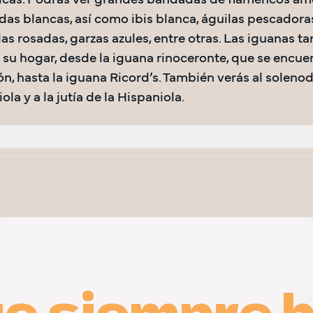
cas. Podrás ver grandes bandadas de flamencos ame
as blancas, así como ibis blanca, águilas pescadoras,
as rosadas, garzas azules, entre otras. Las iguanas t
su hogar, desde la iguana rinoceronte, que se encuen
ón, hasta la iguana Ricord’s. También verás al solenod
ola y a la jutía de la Hispaniola.
ue siempre br
ue siempre br