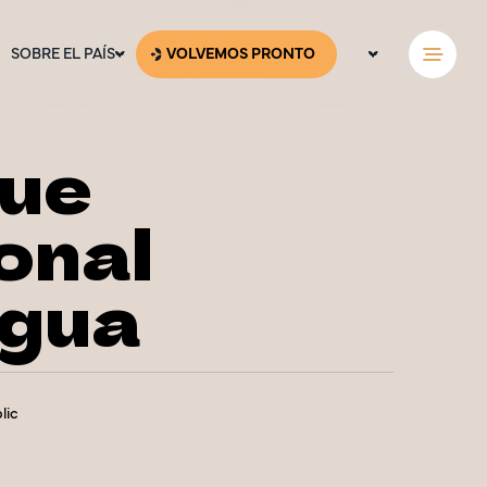
SOBRE EL PAÍS
VOLVEMOS PRONTO
ESP
ENG
ue
onal
gua
lic