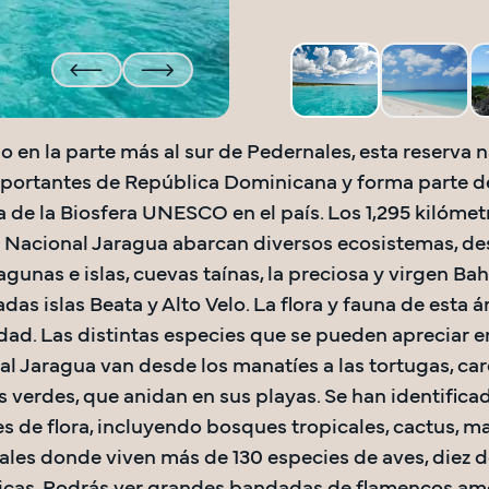
 en la parte más al sur de Pedernales, esta reserva na
portantes de República Dominicana y forma parte de 
 de la Biosfera UNESCO en el país. Los 1,295 kilómet
Nacional Jaragua abarcan diversos ecosistemas, desd
 lagunas e islas, cuevas taínas, la preciosa y virgen Bah
ladas islas Beata y Alto Velo. La flora y fauna de esta á
dad. Las distintas especies que se pueden apreciar en
l Jaragua van desde los manatíes a las tortugas, care
 verdes, que anidan en sus playas. Se han identifica
s de flora, incluyendo bosques tropicales, cactus, ma
es donde viven más de 130 especies de aves, diez de