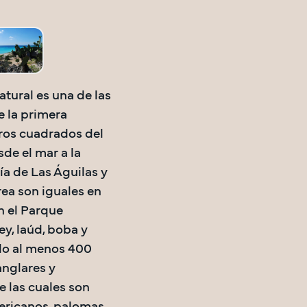
tural es una de las 
la primera 
ros cuadrados del 
e el mar a la 
ía de Las Águilas y 
rea son iguales en 
 el Parque 
y, laúd, boba y 
do al menos 400 
nglares y 
 las cuales son 