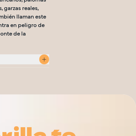
ricanos, palomas 
 garzas reales, 
ambién llaman este 
tra en peligro de 
onte de la 
illa te
illa te